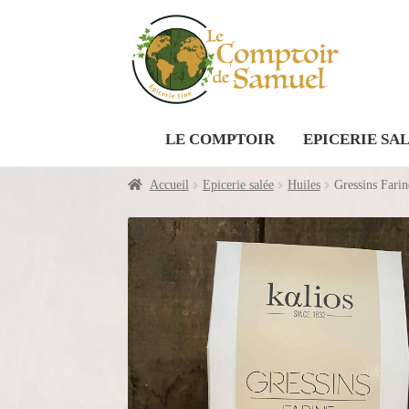
Aller
Aller
à
au
la
contenu
navigation
LE COMPTOIR
EPICERIE SA
Accueil
Epicerie salée
Huiles
Gressins Fari