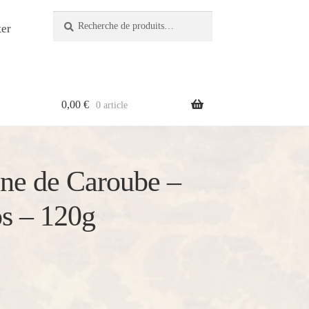
Recherche
Recherche
er
pour :
0,00
€
0 article
ine de Caroube –
os – 120g