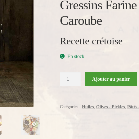
Gressins Farine
Caroube
Recette crétoise
En stock
quantité
Ajouter au panier
de
Gressins
Farine
de
Catégories :
Huiles
,
Olives - Pickles
,
Pâtés 
Caroube
-
Kalios
-