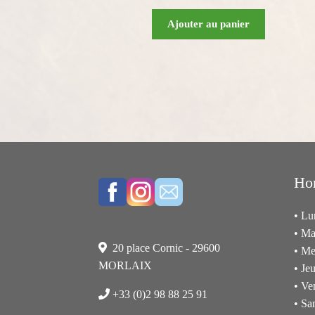
Ajouter au panier
Hor
• Lu
• Ma
20 place Cornic - 29600
• Me
MORLAIX
• Jeu
• Ve
+33 (0)2 98 88 25 91
• Sa