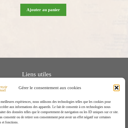
Ajouter au panier
Liens utiles
Nous contacter
Gérer le consentement aux cookies
Conditions générales de vente
Mentions légales
s meilleures expériences, nous utilisons des technologies telles que les cookies pour
accéder aux informations des appareils. Le fait de consentir à ces technologies nous
Livraison
raiter des données telles que le comportement de navigation ou les ID uniques sur ce site.
Remboursements et retours
pas consentir ou de retirer son consentement peut avoir un effet négatif sur certaines
s et fonctions.
Politique de confidentialité